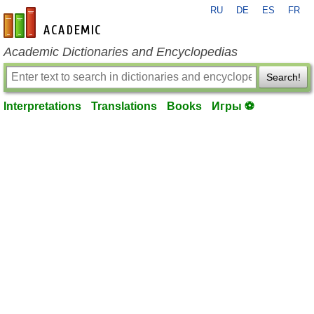
RU
DE
ES
FR
en-academic.com
Academic Dictionaries and Encyclopedias
Search!
Interpretations
Translations
Books
Игры ⚽