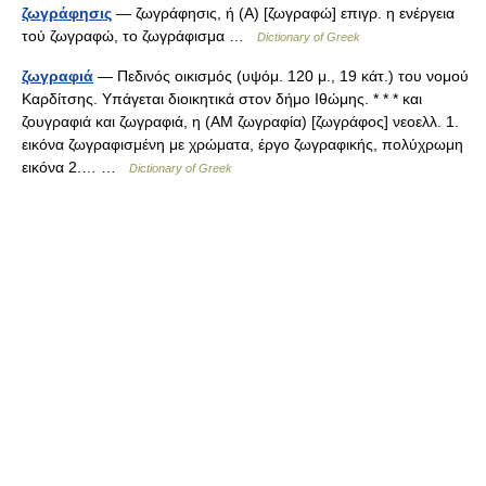
ζωγράφησις
— ζωγράφησις, ή (Α) [ζωγραφώ] επιγρ. η ενέργεια
τού ζωγραφώ, το ζωγράφισμα …
Dictionary of Greek
ζωγραφιά
— Πεδινός οικισμός (υψόμ. 120 μ., 19 κάτ.) του νομού
Καρδίτσης. Υπάγεται διοικητικά στον δήμο Ιθώμης. * * * και
ζουγραφιά και ζωγραφιά, η (AM ζωγραφία) [ζωγράφος] νεοελλ. 1.
εικόνα ζωγραφισμένη με χρώματα, έργο ζωγραφικής, πολύχρωμη
εικόνα 2.… …
Dictionary of Greek