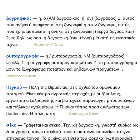
ζωγραφικός
— ή, ό (AM ζωγραφικός, ή, όν) [ζωγράφος] 1. αυτός
που ανήκει ή αναφέρεται στη ζωγραφιά ή στον ζωγράφο, αυτός
που χρησιμοποιείται ή ανήκει στη ζωγραφική («έργα ζωγραφικά»)
2. το θηλ. ως ουσ. η ζωγραφική (ενν. τέχνη) μία από τις εικαστικές
τέχνες,… …
Dictionary of Greek
ρυπαρογραφία
— η / ῥυπαρογραφία, ΝΜ [ῥυπαρογράφος]
νεοελλ. 1. η συγγραφή ρυπαρογραφημάτων 2. το ρυπαρογράφημα
μσν. το ζωγράφισμα ποταπών και μηδαμινών πραγμάτων …
Dictionary of Greek
Πεγκού
— Πόλη της Βιρμανίας, στις όχθες του ομώνυμου
ποταμού. Είναι κέντρο αγροτικής περιοχής με ρυζόμυλους,
εργοστάσια ξυλουργικής και βιοτεχνίες παραγωγής μπρούντζινων
και πήλινων αγαλμάτων. Η Π. είναι τόπος προσκυνήματος των
βουδιστών. Η πόλη αυτή… …
Dictionary of Greek
σέκο
— Γράφεται και σέκκο. Τεχνική ζωγραφική, γνωστή κυρίως ως
ξηρογραφία, πάνω σε ειδικά προετοιμασμένο καιτελείως στεγνό
επίχρισμα τοίχου. Το σ. είναι αντίθετο του φρέσκο (νωπογραφία),