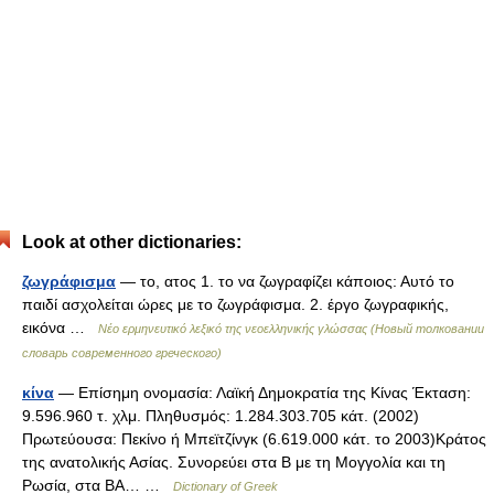
Look at other dictionaries:
ζωγράφισμα
— το, ατος 1. το να ζωγραφίζει κάποιος: Αυτό το
παιδί ασχολείται ώρες με το ζωγράφισμα. 2. έργο ζωγραφικής,
εικόνα …
Νέο ερμηνευτικό λεξικό της νεοελληνικής γλώσσας (Новый толковании
словарь современного греческого)
κίνα
— Επίσημη ονομασία: Λαϊκή Δημοκρατία της Κίνας Έκταση:
9.596.960 τ. χλμ. Πληθυσμός: 1.284.303.705 κάτ. (2002)
Πρωτεύουσα: Πεκίνο ή Μπεϊτζίνγκ (6.619.000 κάτ. το 2003)Κράτος
της ανατολικής Ασίας. Συνορεύει στα Β με τη Μογγολία και τη
Ρωσία, στα ΒΑ… …
Dictionary of Greek